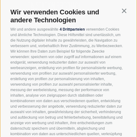
TALSTATION REISCHACH
Ich habe die
Datenschutzbestimmungen
gelesen und
Wir verwenden Cookies und
Contin
verstanden und stimme der Verarbeitung meiner
personenbezogenen Daten durch den Verantwortlichen zu
andere Technologien
Um den Newsletter zu abonnieren und Informationen zu
Wir und andere ausgewählte
4 Drittparteien
verwenden Cookies
Neuigkeiten und Angeboten zu erhalten, bestätige ich die
und ähnliche Technologien. Diese Hilfsmittel sind unerlässlich, um
Datenschutzbestimmungen gelesen und verstanden zu haben
die Nutzung digitaler Inhalte zu gewährleisten, die Navigation zu
und stimme der Verarbeitung meiner personenbezogenen
verbessern und, vorbehaltlich Ihrer Zustimmung, zu Werbezwecken.
Daten zu.
Wir können Ihre Daten zum Beispiel für folgende Zwecke
verwenden: speichern von oder zugriff auf informationen auf einem
endgerät, verwendung reduzierter daten zur auswahl von
*= Pflichtfelder
werbeanzeigen, erstellung von profilen für personalisierte werbung,
verwendung von profilen zur auswahl personalisierter werbung,
erstellung von profilen zur personalisierung von inhalten,
verwendung von profilen zur auswahl personalisierter inhalte,
messung der werbeleistung, messung der performance von
Anfrage absenden
inhalten, analyse von zielgruppen durch statistiken oder
kombinationen von daten aus verschiedenen quellen, entwicklung
und verbesserung der angebote, verwendung reduzierter daten zur
auswahl von inhalten, gewährleistung der sicherheit, verhinderung
und aufdeckung von betrug und fehlerbehebung, bereitstellung und
anzeige von werbung und inhalten, ihre entscheidungen zum
datenschutz speichern und übermitteln, abgleichung und
kombination von daten aus unterschiedlichen quellen, verknüpfung