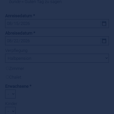
bunde
= Guten Tag zu sagen.
Anreisedatum
Abreisedatum
Verpflegung
Zimmer
Chalet
Erwachsene
Kinder
GRAZIANI LODGES CHALETS