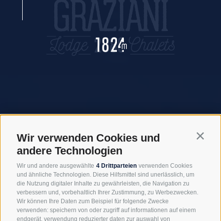
Wir verwenden Cookies und
Contin
andere Technologien
Wir und andere ausgewählte
4 Drittparteien
verwenden Cookies
und ähnliche Technologien. Diese Hilfsmittel sind unerlässlich, um
die Nutzung digitaler Inhalte zu gewährleisten, die Navigation zu
verbessern und, vorbehaltlich Ihrer Zustimmung, zu Werbezwecken.
Wir können Ihre Daten zum Beispiel für folgende Zwecke
verwenden: speichern von oder zugriff auf informationen auf einem
endgerät, verwendung reduzierter daten zur auswahl von