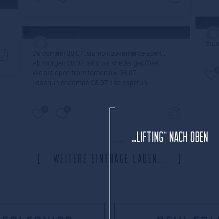
grazianilodge
Stor
vor 4 Jahren
Da domani 08.07. siamo nuovamente aperti.
GRAZIANI LODGES CHALE
Ab morgen 08.07. sind wir wieder geöffnet.
0
We are open from tomorrow 08.07.
I daoriun endoman 08.07. i se aspetun.
BAUMGRENZE
0
0
„LIFTING“ NACH OBEN
weitere Einträge laden...