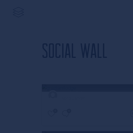
SOCIAL WALL
grazianilodge
vor 3 Jahren
0
0