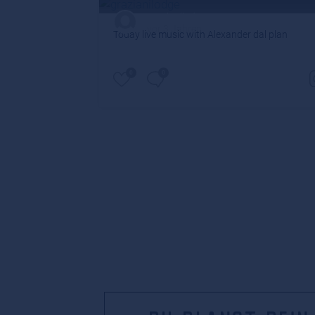
grazianilodge
vor 3 Jahren
Today live music with Alexander dal plan
0
0