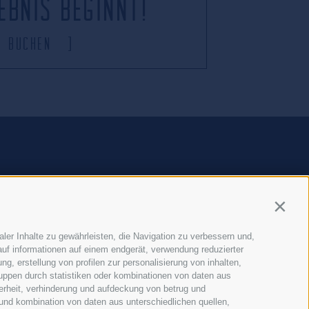
ebnis beginnt!
Buchen
Contin
ler Inhalte zu gewährleisten, die Navigation zu verbessern und,
uf informationen auf einem endgerät, verwendung reduzierter
g, erstellung von profilen zur personalisierung von inhalten,
+39 0474 501158
ruppen durch statistiken oder kombinationen von daten aus
erheit, verhinderung und aufdeckung von betrug und
Präferenzen
-
UID 03014990216
-
und kombination von daten aus unterschiedlichen quellen,