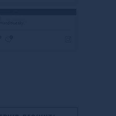
grazianilodge
vor 4 Jahren
m and blue sky
TS
0