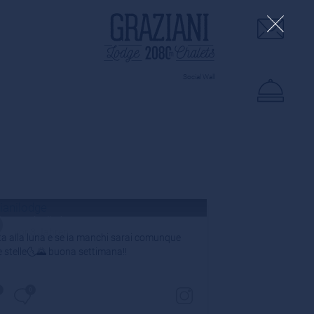
Social Wall
grazianilodge
vor 3 Jahren
a alla luna e se la manchi sarai comunque
le stelle🌜🌄 buona settimana!!
0