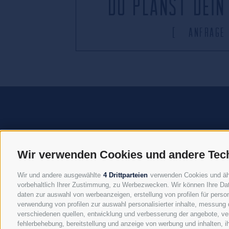
Du planst dein
Anfrag
Wir verwenden Cookies und andere Tec
Wir und andere ausgewählte
4 Drittparteien
verwenden Cookies und ähnl
vorbehaltlich Ihrer Zustimmung, zu Werbezwecken. Wir können Ihre Dat
daten zur auswahl von werbeanzeigen, erstellung von profilen für person
STRADA FURCIA, 
verwendung von profilen zur auswahl personalisierter inhalte, messung
verschiedenen quellen, entwicklung und verbesserung der angebote, ver
NEWSLETTER
-
DOWNLOADS
-
SOCIAL WA
fehlerbehebung, bereitstellung und anzeige von werbung und inhalten, 