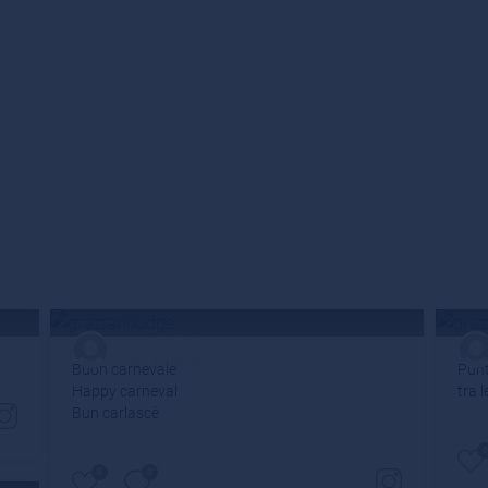
grazianilodge
vor 3 Jahren
Buon carnevale
Punt
Happy carneval
tra 
Bun carlascè
0
0
0