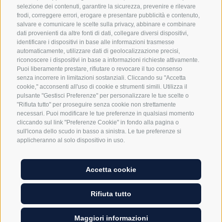
selezione dei contenuti, garantire la sicurezza, prevenire e rilevare
frodi, correggere errori, erogare e presentare pubblicità e contenuto,
salvare e comunicare le scelte sulla privacy, abbinare e combinare
dati provenienti da altre fonti di dati, collegare diversi dispositivi,
identificare i dispositivi in base alle informazioni trasmesse
automaticamente, utilizzare dati di geolocalizzazione precisi,
riconoscere i dispositivi in base a informazioni richieste attivamente.
Puoi liberamente prestare, rifiutare o revocare il tuo consenso
senza incorrere in limitazioni sostanziali. Cliccando su "Accetta
STRADA FURCIA, 33
- I-
39030
SAN VIGILIO
-
PLAN DE CORONES
cookie," acconsenti all'uso di cookie e strumenti simili. Utilizza il
-
INFO@GRAZIANI.BZ
-
TEL.:
+39 0474 501158
pulsante "Gestisci Preferenze" per personalizzare le tue scelte o
"Rifiuta tutto" per proseguire senza cookie non strettamente
NEWSLETTER
-
DOWNLOAD
-
SOCIAL WALL
-
CREDITS
-
MAPPA
necessari. Puoi modificare le tue preferenze in qualsiasi momento
DEL SITO
-
COOKIE POLICY
-
PRIVACY
-
Preferenze Cookies
-
UID
cliccando sul link "Preferenze Cookie" in fondo alla pagina o
sull'icona dello scudo in basso a sinistra. Le tue preferenze si
03014990216
-
applicheranno al solo dispositivo in uso.
Accetta cookie
Rifiuta tutto
Maggiori informazioni