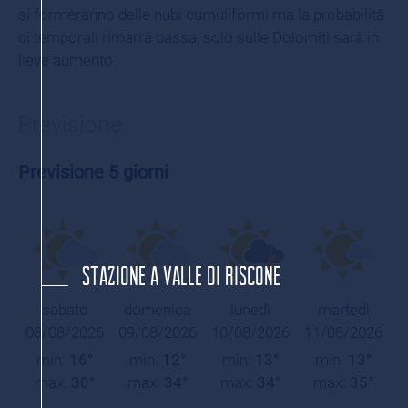
si formeranno delle nubi cumuliformi ma la probabilità
di temporali rimarrà bassa, solo sulle Dolomiti sarà in
lieve aumento.
Previsione
Previsione 5 giorni
STAZIONE A VALLE DI RISCONE
sabato
domenica
lunedì
martedì
08/08/2026
09/08/2026
10/08/2026
11/08/2026
min:
16°
min:
12°
min:
13°
min:
13°
max:
30°
max:
34°
max:
34°
max:
35°