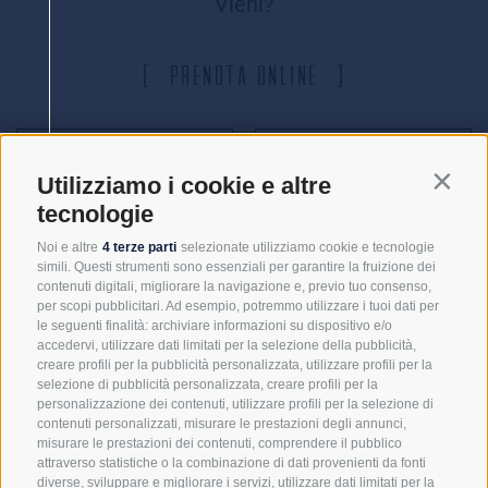
Vieni?
Prenota online
Stai
La tua
Utilizziamo i cookie e altre
Contin
sognando
esperienza
tecnologie
la tua
inizia!
Noi e altre
4 terze parti
selezionate utilizziamo cookie e tecnologie
simili. Questi strumenti sono essenziali per garantire la fruizione dei
esperienza?
contenuti digitali, migliorare la navigazione e, previo tuo consenso,
Disponibilità
per scopi pubblicitari. Ad esempio, potremmo utilizzare i tuoi dati per
le seguenti finalità: archiviare informazioni su dispositivo e/o
accedervi, utilizzare dati limitati per la selezione della pubblicità,
Richiesta
creare profili per la pubblicità personalizzata, utilizzare profili per la
selezione di pubblicità personalizzata, creare profili per la
personalizzazione dei contenuti, utilizzare profili per la selezione di
contenuti personalizzati, misurare le prestazioni degli annunci,
misurare le prestazioni dei contenuti, comprendere il pubblico
attraverso statistiche o la combinazione di dati provenienti da fonti
diverse, sviluppare e migliorare i servizi, utilizzare dati limitati per la