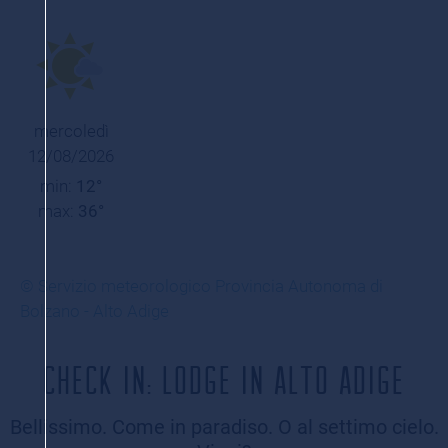
mercoledì
12/08/2026
min:
12°
max:
36°
© Servizio meteorologico Provincia Autonoma di
Bolzano - Alto Adige
CHECK IN: LODGE IN ALTO ADIGE
Bellissimo. Come in paradiso. O al settimo cielo.