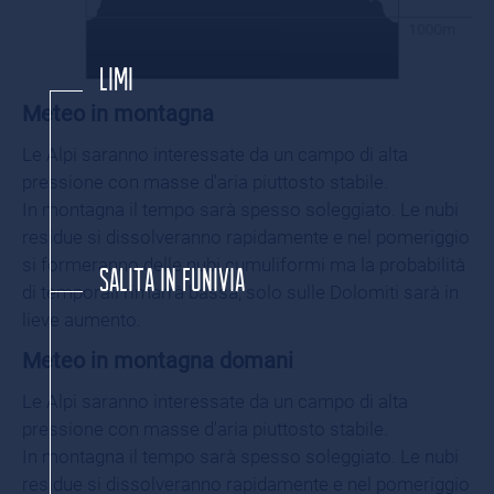
LIMITE DELLA VEGETAZIONE ARBOREA
Meteo in montagna
Le Alpi saranno interessate da un campo di alta
pressione con masse d'aria piuttosto stabile.
In montagna il tempo sarà spesso soleggiato. Le nubi
residue si dissolveranno rapidamente e nel pomeriggio
si formeranno delle nubi cumuliformi ma la probabilità
SALITA IN FUNIVIA
di temporali rimarrà bassa, solo sulle Dolomiti sarà in
lieve aumento.
Meteo in montagna domani
Le Alpi saranno interessate da un campo di alta
pressione con masse d'aria piuttosto stabile.
In montagna il tempo sarà spesso soleggiato. Le nubi
residue si dissolveranno rapidamente e nel pomeriggio