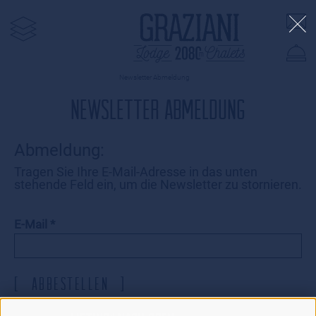
Newsletter Abmeldung
NEWSLETTER ABMELDUNG
Abmeldung:
Tragen Sie Ihre E-Mail-Adresse in das unten
stehende Feld ein, um die Newsletter zu stornieren.
E-Mail
GRAZIANI LODGES CHALETS
abbestellen
BAUMGRENZE