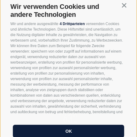
„LIFTING“ NACH OBEN
*= Pflichtfelder
Wir verwenden Cookies und
Contin
andere Technologien
Wir und andere ausgewählte
4 Drittparteien
verwenden Cookies
und ähnliche Technologien. Diese Hilfsmittel sind unerlässlich, um
die Nutzung digitaler Inhalte zu gewährleisten, die Navigation zu
TALSTATION REISCHACH
verbessern und, vorbehaltlich Ihrer Zustimmung, zu Werbezwecken.
Wir können Ihre Daten zum Beispiel für folgende Zwecke
verwenden: speichern von oder zugriff auf informationen auf einem
endgerät, verwendung reduzierter daten zur auswahl von
werbeanzeigen, erstellung von profilen für personalisierte werbung,
verwendung von profilen zur auswahl personalisierter werbung,
erstellung von profilen zur personalisierung von inhalten,
STRADA FURCIA, 33
- I-
39030
ST. VIGIL
-
KRONPLATZ
-
verwendung von profilen zur auswahl personalisierter inhalte,
messung der werbeleistung, messung der performance von
INFO@GRAZIANI.BZ
-
TEL.:
+39 0474 501158
inhalten, analyse von zielgruppen durch statistiken oder
kombinationen von daten aus verschiedenen quellen, entwicklung
NEWSLETTER
-
DOWNLOADS
-
SOCIAL WALL
-
IMPRESSUM
-
und verbesserung der angebote, verwendung reduzierter daten zur
SITEMAP
-
COOKIE-RICHTLINIE
-
PRIVACY
-
Cookie Präferenzen
-
auswahl von inhalten, gewährleistung der sicherheit, verhinderung
UID 03014990216
-
und aufdeckung von betrug und fehlerbehebung, bereitstellung und
anzeige von werbung und inhalten, ihre entscheidungen zum
datenschutz speichern und übermitteln, abgleichung und
kombination von daten aus unterschiedlichen quellen, verknüpfung
OK
verschiedener endgeräte, identifikation von endgeräten anhand