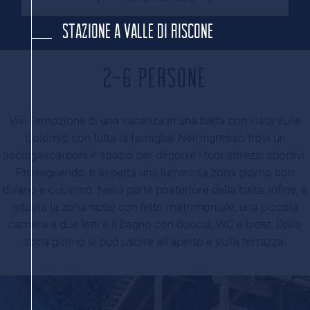
STAZIONE A VALLE DI RISCONE
2-6 PERSONE
Vivi l'emozione di una vacanza in una baita con vista sulle
Dolomiti con tutta la famiglia! Nell'ingresso trovi un
asciugascarponi e spazio per deporre i tuoi attrezzi sportivi.
Proseguendo, ti aspetta una luminosa zona giorno con
divano e cucinino. Nella parte posteriore della baita, infine, è
situata la zona notte con letto matrimoniale, una piccola
camera a due letti e il bagno con doccia, WC e bidet. Dalla
zona giorno si può uscire all'aperto e sulla terrazza.