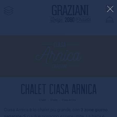
CHALET CIASA ARNICA
Chalet
-
Chalet
-
Ciasa Arnica
Ciasa Arnica è lo chalet più grande, con
3 zone giorno
separate
di cui due possono essere unite. La baita è