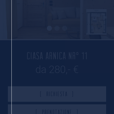
CIASA ARNICA NR° 11
da 280,- €
Richiesta
Prenotazione