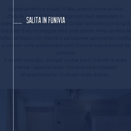
L'appartamento è situato in alto proprio come un nido
d'aquila, sotto al tetto. Nell'ingresso puoi depositare le
SALITA IN FUNIVIA
scarpe e l'attrezzatura sportiva. Goditi l'atmosfera propria di
una baita d'alta montagna nella zona giorno, nella camera da
letto, nel bagno con doccia e sul balcone panoramico rivolto
a sud con vista spettacolare sulle Dolomiti e su tramonti da
cartolina.
Il nostro consiglio: allargati su due piani! Tramite la scala
interna, l'appartamento 13 può essere collegato
all'appartamento 12 situato sotto di esso.