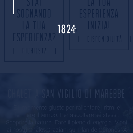
Stai
La tua
sognando
esperienza
la tua
inizia!
esperienza?
Disponibilità
Richiesta
CHALET A SAN VIGILIO DI MAREBBE
È il momento giusto per rallentare i ritmi e
fermare il tempo. Per ascoltare sé stessi.
Scoprire la natura. Fare il pieno di energia. Vieni
ai nostri Chalet Graziani sul Plan de Corones. A